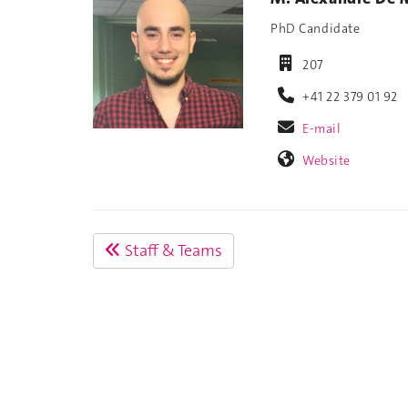
PhD Candidate
207
+41 22 379 01 92
E-mail
Website
Staff & Teams