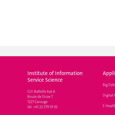
Institute of Information
Appl
Service Science
Big Dat
CUI Battelle bat A
Digital
Route de Drize 7
1227 Carouge
E-Health
tél. +41 22 379 01 02