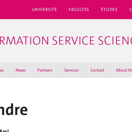
UNIVERSITÉ
FACULTÉS
ÉTUDES
ORMATION SERVICE SCIEN
ies
News
Partners
Services
Contact
About th
ndre
Masi