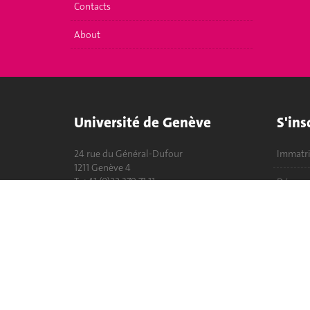
Contacts
About
Université de Genève
S'ins
24 rue du Général-Dufour
Immatri
1211 Genève 4
T. +41 (0)22 379 71 11
Démarch
F. +41 (0)22 379 11 34
Poser u
Contact
Plans d'accès aux bâtiments
L'UNIGE de A à Z
Politique et configuration des cookies