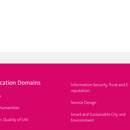
ication Domains
Information Security, Trust and E-
reputation
a
Service Design
 Humanities
Smart and Sustainable City and
, Quality of Life
Environment