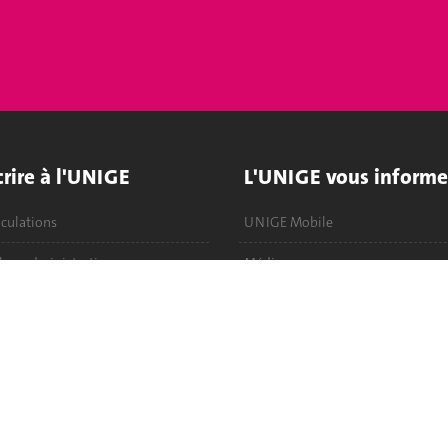
crire à l'UNIGE
L'UNIGE vous informe
culations
UNIGE Mobile
es administratives
Médias
ne question
Offres d'emploi
Bibliothèque
Calendrier académique